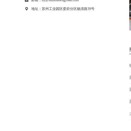
邮箱：hy@suzhouhengyuan.com
地址：苏州工业园区娄葑分区杨清路39号
重型货架