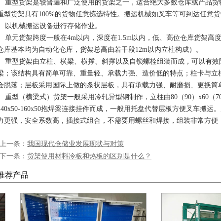
重型货架是较普遍和广泛使用的货架之一，适合绝大多数仓库或产品货
重型货架具有100%的货物任意拣选特性。搬运机械如叉车等可到达任意
以机械搬运设备进行存储作业。
单元货架跨度一般在4m以内，深度在1.5m以内，低、高位仓库货架高度
仓库基本均为自动化仓库，货架总高由若干段12m以内立柱构成）。
重型货架由立柱、横梁、横撑、斜撑以及自锁螺栓组装而成，可以有效防
梁；该结构具有简单可靠、重量轻、承载力强、造价低的特点；柱卡与立
会脱落；层板采用国际上做的条状层板，具有承载力强、耐磨损、更换简
重型（横梁式）货架一般采用冷轧异型钢制作，立柱由80（90）x60（70）Ω型钢
140x50-160x50抱焊梁连接挂件而成，一般用托盘代替层板方便叉车
力更强，安全系数高，插接式组合，不需要用螺丝和焊接，组装非常方便
·上一条：
我国现代仓储业发展现状与对策
·下一条：
货架使用材料冷板和热板的区别是什么？
推荐产品