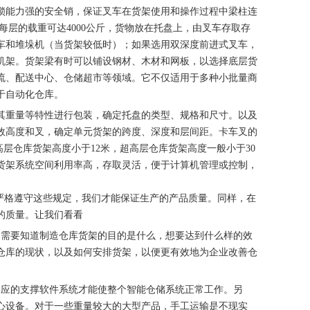
锁能力强的安全销，保证叉车在货架使用和操作过程中梁柱连
每层的载重可达4000公斤，货物放在托盘上，由叉车存取存
车和堆垛机（当货架较低时）；如果选用双深度前进式叉车，
机架。货架梁有时可以铺设钢材、木材和网板，以选择底层货
流、配送中心、仓储超市等领域。它不仅适用于多种小批量商
于自动化仓库。
重量等特性进行包装，确定托盘的类型、规格和尺寸。以及
有效高度和叉，确定单元货架的跨度、深度和层间距。卡车叉的
高层仓库货架高度小于12米，超高层仓库货架高度一般小于30
种货架系统空间利用率高，存取灵活，便于计算机管理或控制，
严格遵守这些规定，我们才能保证生产的产品质量。同样，在
的质量。让我们看看
们需要知道制造仓库货架的目的是什么，想要达到什么样的效
仓库的现状，以及如何安排货架，以便更有效地为企业改善仓
相应的支撑软件系统才能使整个智能仓储系统正常工作。另
心设备。对于一些重量较大的大型产品，手工运输是不现实