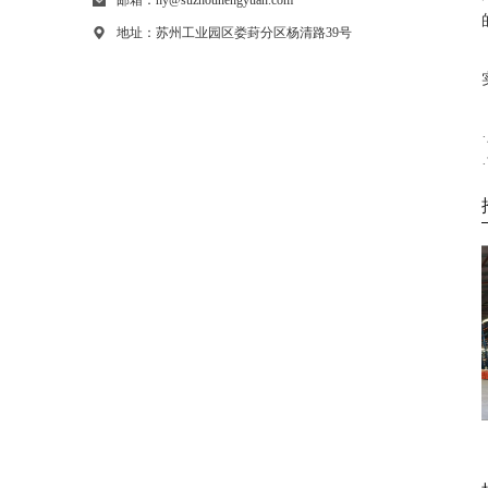
邮箱：hy@suzhouhengyuan.com
地址：苏州工业园区娄葑分区杨清路39号
重型货架