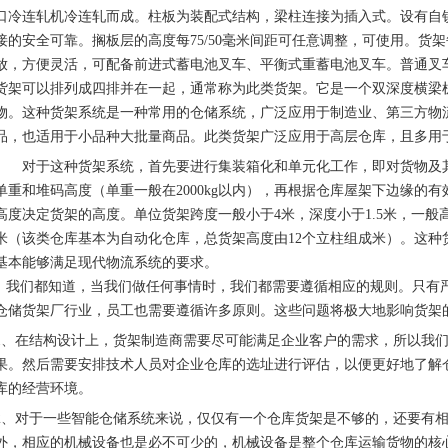
口冷连轧机冷连轧而成。柱板为装配式结构，梁柱连接为插入式。设有自
接的安全可靠。搁板层的高度每75/50毫米间距可任意调整，可使用。货架
放，方便灵活，可配备前进式蓄电池叉车、平衡式重蓄电池叉车。普通叉
货架可以排列成四排并在一起，通常称为此类货架。它是一个双深度横梁
物。这种货架系统是一种常用的仓储系统，广泛应用于制造业、第三方物
品，也适用于小品种大批量商品。此类货架广泛应用于高层仓库，且多用
对于这种货架系统，首先要进行集装箱化和单元化工作，即对货物及其
单重和堆码高度（单重一般在2000kg以内），再根据仓库屋架下边缘的
高度决定货架的高度。单位货架跨度一般小于4米，深度小于1.5米，一般
米（该类仓库基本为自动化仓库，总货架高度由12个立柱组成米）。这
基本能够满足现代物流系统的要求。
我们都知道，当我们做任何事情时，我们都需要遵循相应的规则。只有
仓储货架厂行业，员工也需要遵循许多原则。这些问题将极大地影响货架
1、在结构设计上，货架制造商需要尽可能满足企业客户的需求，所以我
果。然后需要安排技术人员对企业仓库的选址进行评估，以便更好地了解
库的经营环境。
2、对于一些智能仓储系统来说，仅仅有一个仓库货架是不够的，还要有
外，相应的机械设备也是必不可少的，机械设备是整个仓库运输货物的核